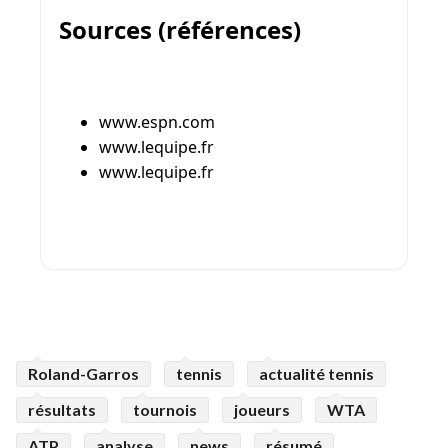
Roland-Garros
tennis
actualité tennis
résultats
tournois
joueurs
WTA
ATP
analyse
news
résumé