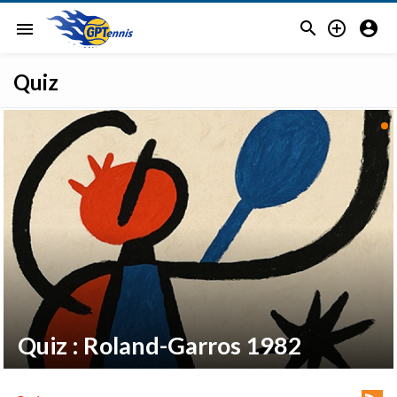



menu
Quiz
Quiz : Roland-Garros 1982