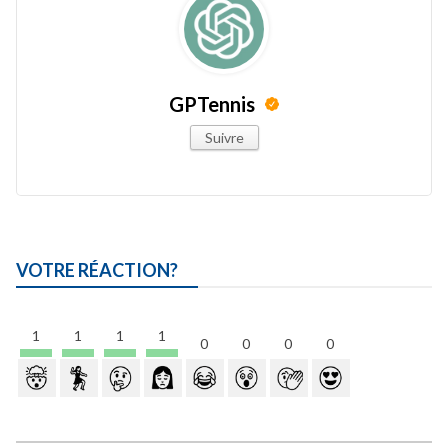
GPTennis
Suivre
VOTRE RÉACTION?
1
1
1
1
0
0
0
0