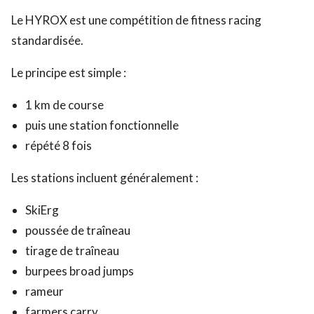
Le HYROX est une compétition de fitness racing
standardisée.
Le principe est simple :
1 km de course
puis une station fonctionnelle
répété 8 fois
Les stations incluent généralement :
SkiErg
poussée de traîneau
tirage de traîneau
burpees broad jumps
rameur
farmers carry