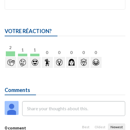
VOTRE RÉACTION?
2
1
1
0
0
0
0
0
Comments
Best
Oldest
Newest
0 comment