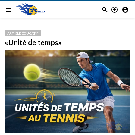



menu
ARTICLE ÉDUCATIF
«Unité de temps»